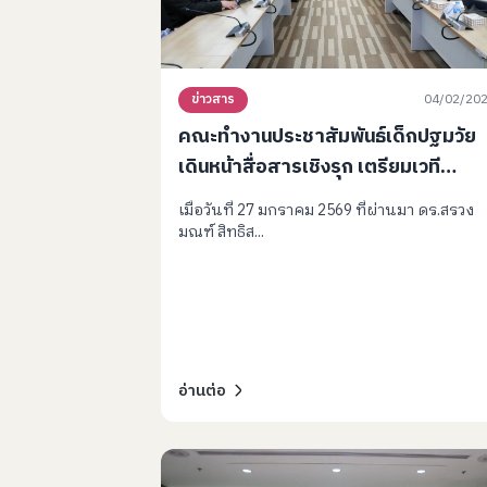
04/02/20
ข่าวสาร
คณะทำงานประชาสัมพันธ์เด็กปฐมวัย
เดินหน้าสื่อสารเชิงรุก เตรียมเวที
Power of Brain ผลักดันนโยบายเด็ก
เมื่อวันที่ 27 มกราคม 2569 ที่ผ่านมา ดร.สรวง
ปฐมวัยสู่การปฏิบัติในทุกมิติ
มณฑ์ สิทธิส...
อ่านต่อ