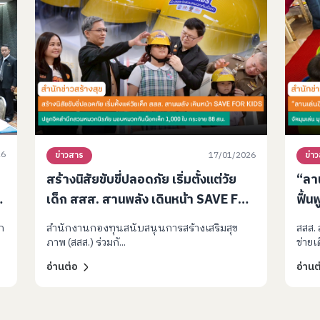
26
17/01/2026
ข่าวสาร
ข่า
สร้างนิสัยขับขี่ปลอดภัย เริ่มตั้งแต่วัย
“ลาน
เด็ก สสส. สานพลัง เดินหน้า SAVE FOR
ฟื้น
KIDS ปลูกจิตสำนึกสวมหมวกนิรภัย
จัดม
ภ
สำนักงานกองทุนสนับสนุนการสร้างเสริมสุข
สสส. 
มอบหมวกกันน็อกเด็ก 1,000 ใบ
เยี
ภาพ (สสส.) ร่วมกั...
ข่ายเด
กระจาย 88 สน.
หลัง
อ่านต่อ
อ่านต