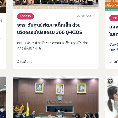
22/03/2026
ข่าวสาร
ข่า
26
ยกระดับศูนย์พัฒนาเด็กเล็ก ด้วย
สสส.
นวัตกรรมโปรแกรม 366 Q-KIDS
โมเด
“คนใ
สสส. เดินหน้าสร้างสุขภาวะในเด็กปฐมวัย ผ่าน
จังหว
การพัฒนา 4 ด้...
พัฒ
ปฐมวั
อ่านต่อ
อ่านต