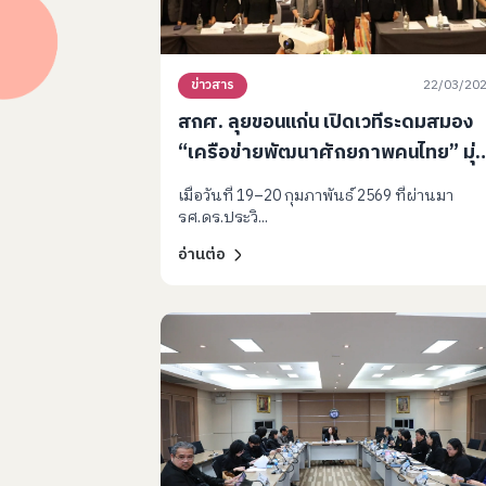
22/03/20
ข่าวสาร
สกศ. ลุยขอนแก่น เปิดเวทีระดมสมอง
“เครือข่ายพัฒนาศักยภาพคนไทย” มุ่ง
เน้นบทบาทพ่อแม่และเด็กปฐมวัย ขับ
เมื่อวันที่ 19–20 กุมภาพันธ์ 2569 ที่ผ่านมา
เคลื่อนแผนการศึกษาชาติ
รศ.ดร.ประวิ...
อ่านต่อ