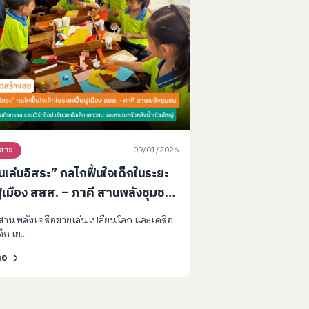
09/01/2026
วสาร
เล่นอิสระ” กลไกฟื้นใจเด็กในระยะ
ฟูเมือง สสส. – ภาคี สานพลังชุมชน
ุมเล่น มุมกิจกรรม และเวิร์กช็อป
สานพลังเครือข่ายเล่นเปลี่ยนโลก และเครือ
ยวยาใจเด็ก เยาวชน และครอบครัว
็ก เย...
น้ำท่วมใหญ่
่อ