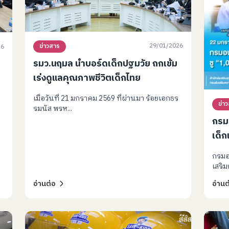
29/01/2026
ข่าวสาร
26
รมว.นฤมล นำบอร์ดเด็กปฐมวัย ถกเข้ม
เร่งดูแลคุณภาพชีวิตเด็กไทย
เมื่อวันที่ 21 มกราคม 2569 ที่ผ่านมา ร้อยเอกธร
ข่า
รมนัส พรห...
กรม
เด็ก
หัว
กรมอ
เสริม
อ่านต่อ
อ่านต