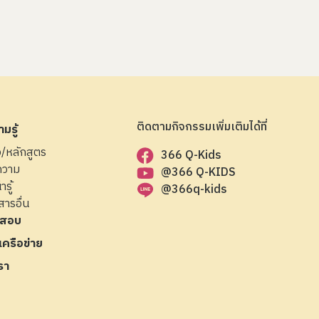
ติดตามกิจกรรมเพิ่มเติมได้ที่
มรู้
ือ/หลักสูตร
366 Q-Kids
ความ
@366 Q-KIDS
ารู้
@366q-kids
สารอื่น
สอบ
มเครือข่าย
รา