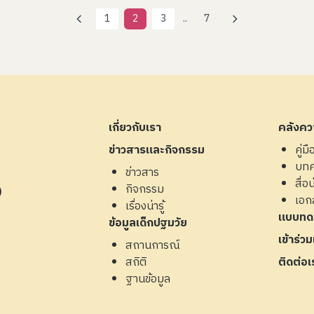
1
2
3
..
7
เกี่ยวกับเรา
คลังควา
ข่าวสารและกิจกรรม
คู่ม
บท
ข่าวสาร
สื่อน่
กิจกรรม
4)
เอก
เรื่องน่ารู้
แบบทด
ข้อมูลเด็กปฐมวัย
เข้าร่ว
สถานการณ์
สถิติ
ติดต่อเ
ฐานข้อมูล