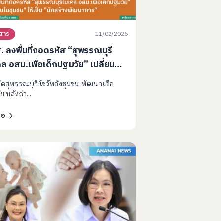
11/02/2026
วสาร
 ลงพื้นที่ถอดรหัส “สุพรรณบุรี
ล อสม.เพื่อเด็กปฐมวัย” เปลี่ยน
นชุมชน” ให้เป็น “นักสร้าง
ัดสุพรรณบุรี โชว์พลังชุมชน พัฒนาเด็ก
นาการ”
ย หลังถ่า...
่อ