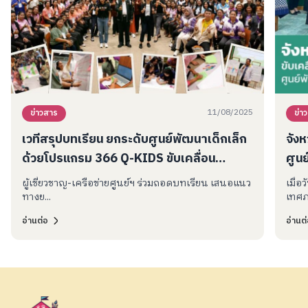
11/08/2025
ข่าวสาร
ข่า
เวทีสรุปบทเรียน ยกระดับศูนย์พัฒนาเด็กเล็ก
จัง
ด้วยโปรแกรม 366 Q-KIDS ขับเคลื่อน
ศูน
คุณภาพศูนย์พัฒนาเด็กเล็ก เดินหน้าสู่ระบบ
KID
ผู้เชี่ยวชาญ-เครือข่ายศูนย์ฯ ร่วมถอดบทเรียน เสนอแนว
เมื่อ
ดูแลเด็กปฐมวัยอย่างยั่งยืน
ทางย...
เทศภ.
อ่านต่อ
อ่านต