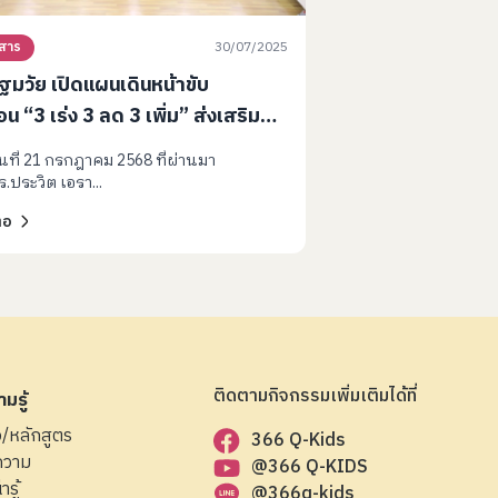
30/07/2025
วสาร
ฐมวัย เปิดแผนเดินหน้าขับ
่อน “3 เร่ง 3 ลด 3 เพิ่ม” ส่งเสริม
นาการเด็กปฐมวัยในสภาวะวิกฤต
วันที่ 21 กรกฎาคม 2568 ที่ผ่านมา
.ประวิต เอรา...
่อ
ติดตามกิจกรรมเพิ่มเติมได้ที่
มรู้
ือ/หลักสูตร
366 Q-Kids
ความ
@366 Q-KIDS
ารู้
@366q-kids