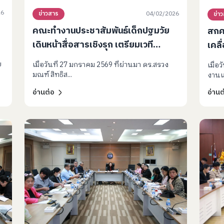
26
04/02/2026
ข่าวสาร
ข่า
คณะทำงานประชาสัมพันธ์เด็กปฐมวัย
สกศ.
เดินหน้าสื่อสารเชิงรุก เตรียมเวที
เคลื
Power of Brain ผลักดันนโยบายเด็ก
ภาว
ย
เมื่อวันที่ 27 มกราคม 2569 ที่ผ่านมา ดร.สรวง
เมื่อ
ปฐมวัยสู่การปฏิบัติในทุกมิติ
ฐาน
มณฑ์ สิทธิส...
งานเล
อ่านต่อ
อ่านต