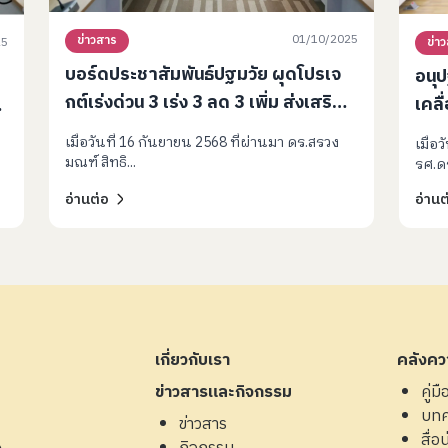
01/10/2025
ข่าวสาร
25
ข่า
บอร์ดประชาสัมพันธ์ปฐมวัย ผุดโปรเจ
อนุป
กต์เร่งด่วน 3 เร่ง 3 ลด 3 เพิ่ม ส่งเสริม
เคลื
พัฒนาการเด็กปฐมวัยในสภาวะวิกฤติ
พัฒ
เมื่อวันที่ 16 กันยายน 2568 ที่ผ่านมา ดร.สรวง
เมื่อ
มณฑ์ สิทธิ...
รศ.ดร
อ่านต่อ
อ่านต
เกี่ยวกับเรา
คลังควา
ข่าวสารและกิจกรรม
คู่ม
บท
ข่าวสาร
สื่อน่