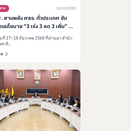
22/12/2025
วสาร
 สานพลัง ศธจ. ทั่วประเทศ ขับ
่อนนโยบาย “3 เร่ง 3 ลด 3 เพิ่ม” สู้
ะเด็กติดจอ ชูระบบ ECD WEB APP
วันที่ 17–18 ธันวาคม 2568 ที่ผ่านมา สำนัก
ข้อมูลกลางเด็กปฐมวัย
ขาธิ...
่อ