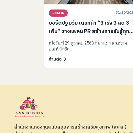
31/10/20
ข่าวสาร
บอร์ดปฐมวัย เดินหน้า “3 เร่ง 3 ลด 3
เพิ่ม” วางแพลน PR สร้างการรับรู้ทุก
ระดับ เตรียมจัดใหญ่ปี 69
เมื่อวันที่ 29 ตุลาคม 2568 ที่ผ่านมา ดร.สรวง
เสวนา BRAIN-BASED เจาะลึกสมอง
มณฑ์ สิทธิส...
เด็ก
อ่านต่อ
สำนักงานกองทุนสนับสนุนการสร้างเสริมสุขภาพ (สสส.)