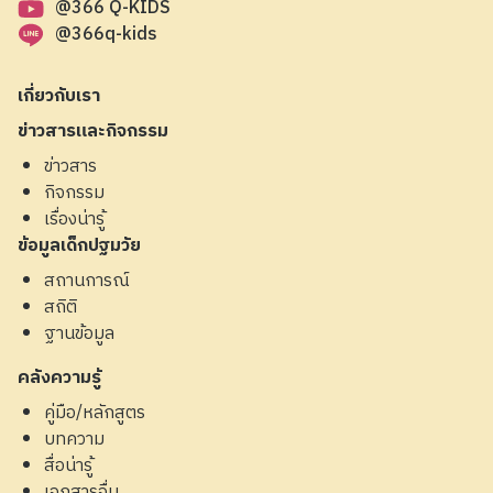
@366 Q-KIDS
@366q-kids
เกี่ยวกับเรา
ข่าวสารและกิจกรรม
ข่าวสาร
กิจกรรม
เรื่องน่ารู้
ข้อมูลเด็กปฐมวัย
สถานการณ์
สถิติ
ฐานข้อมูล
คลังความรู้
คู่มือ/หลักสูตร
บทความ
สื่อน่ารู้
เอกสารอื่น