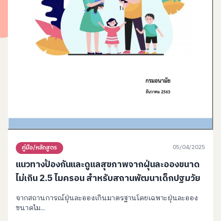
05/04/2025
คู่มือ/หลักสูตร
แนวทางป้องกันและดูแลสุขภาพจากฝุ่นละอองขนาด
ไม่เกิน 2.5 ไมครอน สำหรับสถานพัฒนาเด็กปฐมวัย
จากสถานการณ์ฝุ่นละอองเกินมาตรฐานโดยเฉพาะฝุ่นละออง
ขนาดไม...