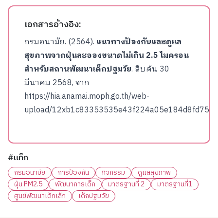
เอกสารอ้างอิง:
กรมอนามัย. (2564).
แนวทางป้องกันและดูแล
สุขภาพจากฝุ่นละอองขนาดไม่เกิน 2.5 ไมครอน
สำหรับสถานพัฒนาเด็กปฐมวัย
. สืบค้น 30
มีนาคม 2568, จาก
https://hia.anamai.moph.go.th/web-
upload/12xb1c83353535e43f224a05e184d8fd75a/m
#แท็ก
กรมอนามัย
การป้องกัน
กิจกรรม
ดูแลสุขภาพ
ฝุ่น PM2.5
พัฒนาการเด็ก
มาตรฐานที่ 2
มาตรฐานที่1
ศูนย์พัฒนาเด็กเล็ก
เด็กปฐมวัย