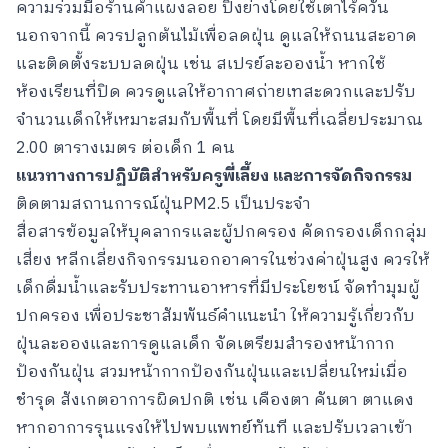
ความร่วมมือร้านค้าแผงลอย ปิ้งย่างโดยใช้เตาไร้ควัน
นอกจากนี้ ควรปลูกต้นไม้เพื่อลดฝุ่น ดูแลให้ถนนสะอาด
และติดตั้งระบบลดฝุ่น เช่น สเปรย์ละอองน้ำ หากใช้
ห้องเรียนที่ปิด ควรดูแลให้อากาศถ่ายเทสะดวกและปรับ
จำนวนเด็กให้เหมาะสมกับพื้นที่ โดยมีพื้นที่เฉลี่ยประมาณ
2.00 ตารางเมตร ต่อเด็ก 1 คน
แนวทางการปฏิบัติสำหรับครูพี่เลี้ยง และการจัดกิจกรรม
ติดตามสถานการณ์ฝุ่นPM2.5 เป็นประจำ
สื่อสารข้อมูลให้บุคลากรและผู้ปกครอง คัดกรองเด็กกลุ่ม
เสี่ยง หลีกเลี่ยงกิจกรรมนอกอาคารในช่วงค่าฝุ่นสูง ควรให้
เด็กดื่มน้ำและรับประทานอาหารที่มีประโยชน์ จัดทำมุมผู้
ปกครอง เพื่อประชาสัมพันธ์คำแนะนำ ให้ความรู้เกี่ยวกับ
ฝุ่นละอองและการดูแลเด็ก จัดเตรียมสำรองหน้ากาก
ป้องกันฝุ่น สวมหน้ากากป้องกันฝุ่นและเปลี่ยนใหม่เมื่อ
ชำรุด สังเกตอาการผิดปกติ เช่น เคืองตา คันตา ตาแดง
หากอาการรุนแรงให้ไปพบแพทย์ทันที และปรับเวลาเข้า