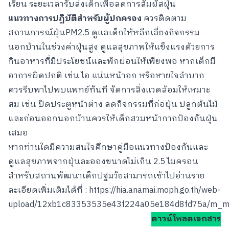
เรียน ระยะเวลารับส่งเด็กเพื่อลดการสัมผัสฝุ่น
แนวทางการปฏิบัติสำหรับผู้ปกครอง
ควรติดตาม
สถานการณ์ฝุ่นPM2.5 ดูแลเด็กให้หลีกเลี่ยงกิจกรรม
นอกบ้านในช่วงค่าฝุ่นสูง ดูแลสุขภาพให้แข็งแรงด้วยการ
กินอาหารที่มีประโยชน์และพักผ่อนให้เพียงพอ หากเด็กมี
อาการผิดปกติ เช่น ไอ แน่นหน้าอก หรือหายใจลำบาก
ควรรีบพาไปพบแพทย์ทันที จัดการสิ่งแวดล้อมให้เหมาะ
สม เช่น ปิดประตูหน้าต่าง ลดกิจกรรมที่ก่อฝุ่น ปลูกต้นไม้
และก่อนออกนอกบ้านควรให้เด็กสวมหน้ากากป้องกันฝุ่น
เสมอ
หากท่านใดมีความสนใจศึกษาคู่มือแนวทางป้องกันและ
ดูแลสุขภาพจากฝุ่นละอองขนาดไม่เกิน 2.5 ไมครอน
สำหรับสถานพัฒนาเด็กปฐมวัยสามารถเข้าไปอ่านราย
ละเอียดเพิ่มเติมได้ที่ :
https://hia.anamai.moph.go.th/web-
upload/12xb1c83353535e43f224a05e184d8fd75a/m_mag
ดาวน์โหลดเอกสาร