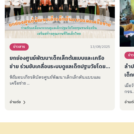
13/08/2025
ข่าวสาร
ข่า
ยกย่องศูนย์พัฒนาเด็กเล็กต้นแบบและเครือ
ข่าย ร่วมขับเคลื่อนระบบดูแลเด็กปฐมวัยโดย
ลำป
ชุมชนท้องถิ่น เสริมสร้างคุณภาพชีวิตเด็กไทย
เด็
พิธีมอบเกียรติบัตรศูนย์พัฒนาเด็กเล็กต้นแบบและ
ปฐม
เครือข่าย ...
เมื่อ
กรร..
อ่านต่อ
อ่านต