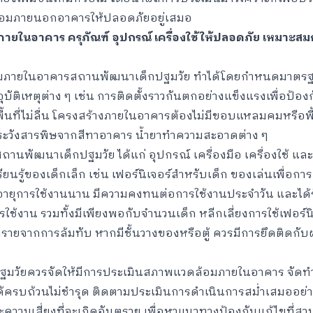
้อมภายนอกอาคารให้ปลอดภัยอยู่เสมอ
ยในอาคาร ครุภัณฑ์ อุปกรณ์ เครื่องใช้ให้ปลอดภัย เหมาะสม
มภายในอาคารสถานพัฒนาเด็กปฐมวัย ทำได้โดยกำหนดมาตร
ุบัติเหตุต่าง ๆ เช่น การติดตั้งราวกันตกอย่างแข็งแรงเพื่อป้
ูพื้นที่ไม่ลื่น โครงสร้างภายในอาคารต้องไม่มีขอบแหลมคมหรือพื้
ดระวังสารพิษจากสีทาอาคาร น้ำยาทำความสะอาดต่าง ๆ
านพัฒนาเด็กปฐมวัย ได้แก่ อุปกรณ์ เครื่องมือ เครื่องใช้ และ
ยนรู้ของเด็กเล็ก เช่น เฟอร์นิเจอร์สำหรับเด็ก ของเล่นเพื่อก
มีอายุการใช้งานนาน มีความคงทนต่อการใช้งานประจำวัน และได
ช้งาน รวมทั้งมีเพียงพอกับจำนวนเด็ก หลีกเลี่ยงการใช้เฟอร์น
รายจากการล้มทับ หากมีชั้นวางของหรือตู้ ควรมีการยึดติดกับผน
ปฐมวัยควรจัดให้มีการประเมินสภาพแวดล้อมภายในอาคาร จัด
้ครบถ้วนไม่ชำรุด ติดตามประเมินการดำเนินการสม่ำเสมออย่า
ะความเสี่ยงที่จะเกิดอันตราย เพื่อหาแนวทางป้องกันแก้ไขที่ส