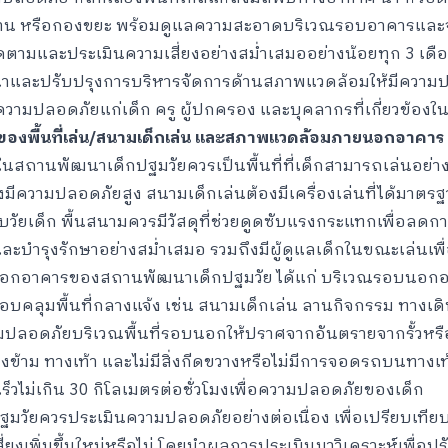
รงงาน หรือกองขยะ พร้อมดูแลความสะอาดบริเวณรอบอาคารและจ
ิดตามและประเมินความเสี่ยงอย่างสม่ำเสมออย่างน้อยทุก 3 เด
นาและปรับปรุงการบริหารจัดการด้านสภาพแวดล้อมให้มีความ
ะความปลอดภัยแก่เด็ก ครู ผู้ปกครอง และบุคลากรที่เกี่ยวข้อ
องพื้นที่เล่น/สนามเด็กเล่น และสภาพแวดล้อมภายนอกอาคาร
น ในสถานพัฒนาเด็กปฐมวัยควรเป็นพื้นที่ที่เด็กสามารถเล่นอย่า
ั้งมีความปลอดภัยสูง สนามเด็กเล่นต้องมีเครื่องเล่นที่ได้ม
ัยเด็ก พื้นสนามควรมีวัสดุที่ช่วยดูดซับแรงกระแทกเพื่อลดกา
บำรุงรักษาอย่างสม่ำเสมอ รวมถึงมีผู้ดูแลเด็กในขณะเล่นเพื่อ
อาคารของสถานพัฒนาเด็กปฐมวัย ได้แก่ บริเวณรอบนอกอาคารท
อบคลุมพื้นที่กลางแจ้ง เช่น สนามเด็กเล่น ลานกิจกรรม ทางเ
มปลอดภัยบริเวณพื้นที่รอบนอกให้ปราศจากอันตรายจากรั้วหรือ
งข้าม ทางเท้า และไม่มีสิ่งกีดขวางหรือไม่มีการจอดรถบนทาง
ร็วไม่เกิน 30 กิโลเมตรต่อชั่วโมงเพื่อความปลอดภัยของเด็ก
วัยควรประเมินความปลอดภัยอย่างต่อเนื่อง เพื่อเปรียบเทียบว่
่ยงเพิ่มขึ้นใหม่หรือไม่ โดยนำผลการประเมินมาวิเคราะห์เพื่อปรั