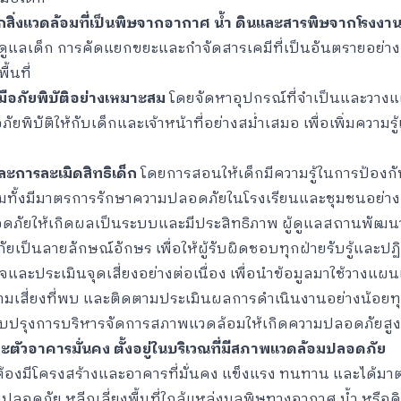
ิ่งแวดล้อมที่เป็นพิษจากอากาศ น้ำ ดินและสารพิษจากโรงงา
ดูแลเด็ก การคัดแยกขยะและกำจัดสารเคมีที่เป็นอันตรายอย่างถู
้นที่
ือภัยพิบัติอย่างเหมาะสม
โดยจัดหาอุปกรณ์ที่จำเป็นและวางแผ
ัยพิบัติให้กับเด็กและเจ้าหน้าที่อย่างสม่ำเสมอ เพื่อเพิ่มควา
ละการละเมิดสิทธิเด็ก
โดยการสอนให้เด็กมีความรู้ในการป้องก
้อมทั้งมีมาตรการรักษาความปลอดภัยในโรงเรียนและชุมชนอย่า
ภัยให้เกิดผลเป็นระบบและมีประสิทธิภาพ ผู้ดูแลสถานพัฒน
ป็นลายลักษณ์อักษร เพื่อให้ผู้รับผิดชอบทุกฝ่ายรับรู้และปฏิ
และประเมินจุดเสี่ยงอย่างต่อเนื่อง เพื่อนำข้อมูลมาใช้วางแ
ามเสี่ยงที่พบ และติดตามประเมินผลการดำเนินงานอย่างน้อยทุ
บปรุงการบริหารจัดการสภาพแวดล้อมให้เกิดความปลอดภัยสูง
ละตัวอาคารมั่นคง ตั้งอยู่ในบริเวณที่มีสภาพแวดล้อมปลอดภัย
องมีโครงสร้างและอาคารที่มั่นคง แข็งแรง ทนทาน และได้มาตร
ปลอดภัย หลีกเลี่ยงพื้นที่ใกล้แหล่งมลพิษทางอากาศ น้ำ หรือด