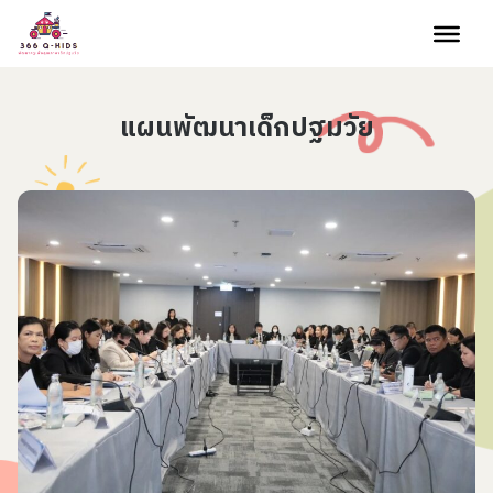
Skip to content
แผนพัฒนาเด็กปฐมวัย