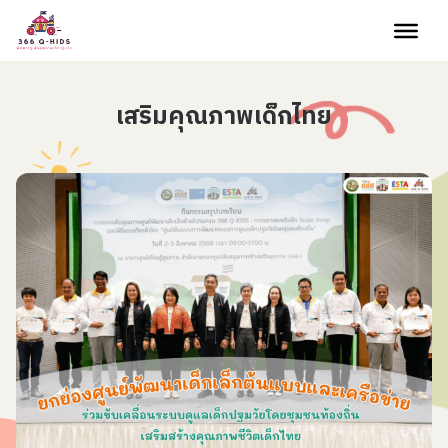
Skip to content
เสริมคุณภาพเด็กไทย