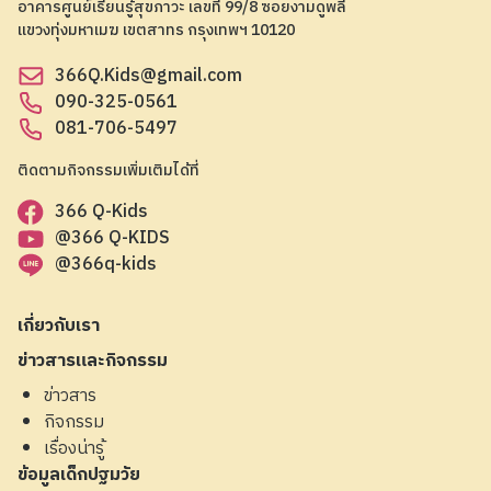
อาคารศูนย์เรียนรู้สุขภาวะ เลขที่ 99/8 ซอยงามดูพลี
แขวงทุ่งมหาเมฆ เขตสาทร กรุงเทพฯ 10120
366Q.Kids@gmail.com
090-325-0561
081-706-5497
ติดตามกิจกรรมเพิ่มเติมได้ที่
366 Q-Kids
@366 Q-KIDS
@366q-kids
เกี่ยวกับเรา
ข่าวสารและกิจกรรม
ข่าวสาร
กิจกรรม
เรื่องน่ารู้
ข้อมูลเด็กปฐมวัย