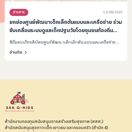
13/08/2025
ข่าวสาร
ยกย่องศูนย์พัฒนาเด็กเล็กต้นแบบและเครือข่าย ร่วม
ขับเคลื่อนระบบดูแลเด็กปฐมวัยโดยชุมชนท้องถิ่น
เสริมสร้างคุณภาพชีวิตเด็กไทย
พิธีมอบเกียรติบัตรศูนย์พัฒนาเด็กเล็กต้นแบบและเครือข่าย ...
อ่านต่อ
สำนักงานกองทุนสนับสนุนการสร้างเสริมสุขภาพ (สสส.)
สำนักสนับสนุนสุขภาวะเด็ก เยาวชน และครอบครัว (สำนัก 4)