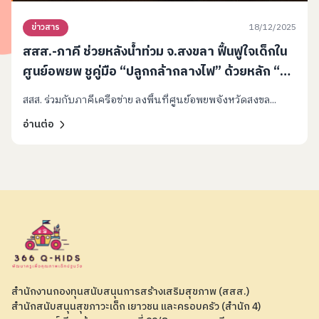
18/12/2025
ข่าวสาร
สสส.-ภาคี ช่วยหลังน้ำท่วม จ.สงขลา ฟื้นฟูใจเด็กใน
ศูนย์อพยพ ชูคู่มือ “ปลูกกล้ากลางไฟ” ด้วยหลัก “4
ป.” เยียวยา-ป้องกันภาวะถดถอย
สสส. ร่วมกับภาคีเครือข่าย ลงพื้นที่ศูนย์อพยพจังหวัดสงขล...
อ่านต่อ
สำนักงานกองทุนสนับสนุนการสร้างเสริมสุขภาพ (สสส.)
สำนักสนับสนุนสุขภาวะเด็ก เยาวชน และครอบครัว (สำนัก 4)