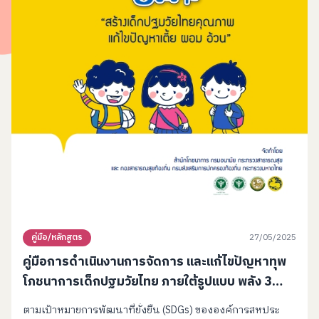
27/05/2025
คู่มือ/หลักสูตร
คู่มือการดำเนินงานการจัดการ และแก้ไขปัญหาทุพ
โภชนาการเด็กปฐมวัยไทย ภายใต้รูปแบบ พลัง 3
สร้าง “สร้างเด็กปฐมวัยไทยคุณภาพแก้ไขปัญหา
ตามเป้าหมายการพัฒนาที่ยั่งยืน (SDGs) ขององค์การสหประ