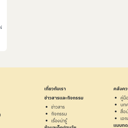
่
เกี่ยวกับเรา
คลังควา
ข่าวสารและกิจกรรม
คู่ม
บท
ข่าวสาร
สื่อน่
กิจกรรม
4)
เอก
เรื่องน่ารู้
แบบทด
ข้อมูลเด็กปฐมวัย