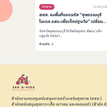
11/02/20
ข่าวสาร
สสส. ลงพื้นที่ถอดรหัส “สุพรรณบุรี
โมเดล อสม.เพื่อเด็กปฐมวัย” เปลี่ยน
“คนในชุมชน” ให้เป็น “นักสร้าง
จังหวัดสุพรรณบุรี โชว์พลังชุมชน พัฒนาเด็ก
พัฒนาการ”
ปฐมวัย หลังถ่า...
อ่านต่อ
สำนักงานกองทุนสนับสนุนการสร้างเสริมสุขภาพ (สสส.)
สำนักสนับสนุนสุขภาวะเด็ก เยาวชน และครอบครัว (สำนัก 