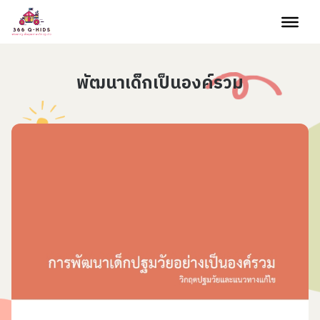
Skip to content
พัฒนาเด็กเป็นองค์รวม