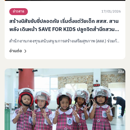
17/01/2026
ข่าวสาร
สร้างนิสัยขับขี่ปลอดภัย เริ่มตั้งแต่วัยเด็ก สสส. สาน
พลัง เดินหน้า SAVE FOR KIDS ปลูกจิตสำนึกสวม
หมวกนิรภัย มอบหมวกกันน็อกเด็ก 1,000 ใบ กระจาย
สำนักงานกองทุนสนับสนุนการสร้างเสริมสุขภาพ (สสส.) ร่วมกั...
88 สน.
อ่านต่อ