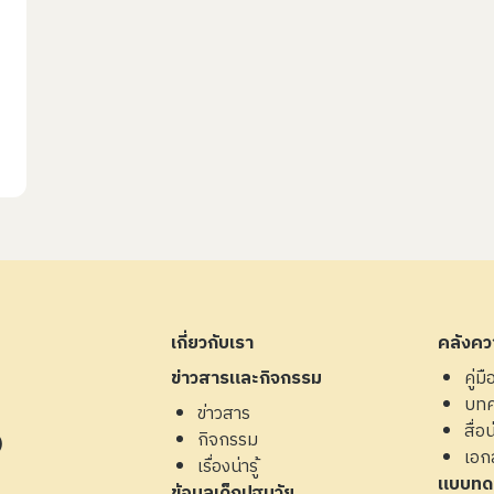
เกี่ยวกับเรา
คลังควา
ข่าวสารและกิจกรรม
คู่ม
บท
ข่าวสาร
สื่อน่
กิจกรรม
4)
เอก
เรื่องน่ารู้
แบบทด
ข้อมูลเด็กปฐมวัย