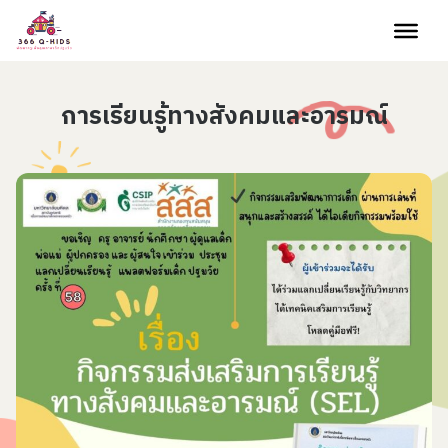
Skip to content
การเรียนรู้ทางสังคมและอารมณ์