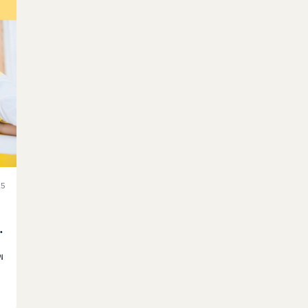
25
ะ
พ