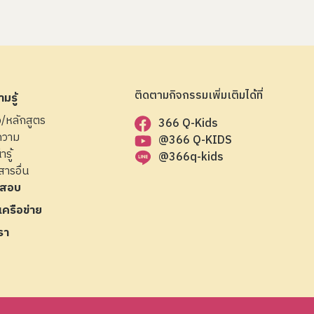
ติดตามกิจกรรมเพิ่มเติมได้ที่
มรู้
ือ/หลักสูตร
366 Q-Kids
ความ
@366 Q-KIDS
ารู้
@366q-kids
สารอื่น
สอบ
มเครือข่าย
รา