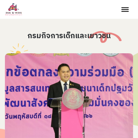
Skip to content
กรมกิจการเด็กและเยาวชน