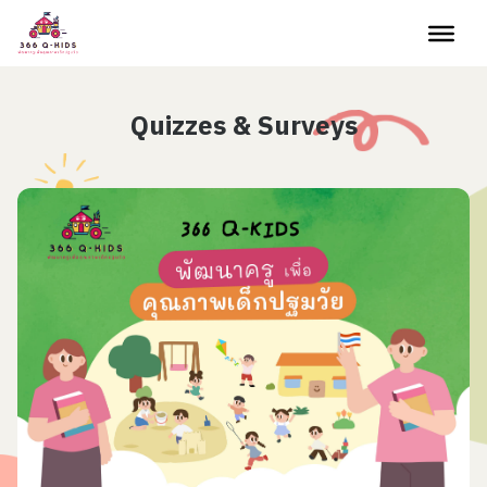
Skip to content
Quizzes & Surveys