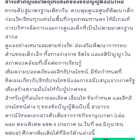
สาระสำคัญและวัตถุประสงค์ของข้อบัญญัติฉบับใหม่
ยกระดับสู่มาตรฐานเดียวกัน: ควบคุมดูแลศูนย์พัฒนาเด็ก
ก่อนวัยเรียนทุกแห่งในพื้นที่กรุงเทพมหานคร ให้มีเกณฑ์
การบริหารจัดการและการดูแลเด็กที่เป็นไปตามมาตรฐาน
สากล
ดูแลอย่างเหมาะสมตามช่วงวัย: ส่งเสริมพัฒนาการรอบ
ด้านของเด็กเล็ก ทั้งทางร่างกาย จิตใจ และสติปัญญา ใน
สภาพแวดล้อมที่เอื้อต่อการเรียนรู้
เพิ่มความปลอดภัยและสิทธิประโยชน์: มีข้อกำหนดที่
ชัดเจนเกี่ยวกับสิทธิประโยชน์และการสนับสนุนจากภาครัฐ
เพื่อสร้างความมั่นใจให้กับผู้ปกครอง
สำหรับผู้ที่สนใจรายละเอียด เงื่อนไข ข้อกำหนด และสิทธิ
ประโยชน์ต่าง ๆ ของข้อบัญญัติฉบับนี้ สามารถ
ดาวน์โหลดเอกสารตัวเต็มจากราชกิจจานุเบกษา (เล่ม
๑๔๓ ตอนพิเศษ ๑๕๒ ง ประกาศ ณ วันที่ ๑๘ มิถุนายน
๒๕๖๙) ศึกษาเพิ่มเติมได้ที่ลิงก์ด้านล่างนี้