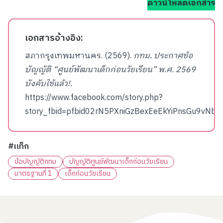
ดาวน์โหลดเอกสาร
เอกสารอ้างอิง:
สภากรุงเทพมหานคร. (2569).
กทม. ประกาศข้อ
บัญญัติ “ศูนย์พัฒนาเด็กก่อนวัยเรียน” พ.ศ. 2569
บังคับใช้แล้ว!.
https://www.facebook.com/story.php?
story_fbid=pfbid02rN5PXniGzBexEeEkYiPnsGu9v
#แท็ก
ข้อบัญญัติกทม
บัญญัติศูนย์พัฒนาเด็กก่อนวัยเรียน
มาตรฐานที่ 1
เด็กก่อนวัยเรียน