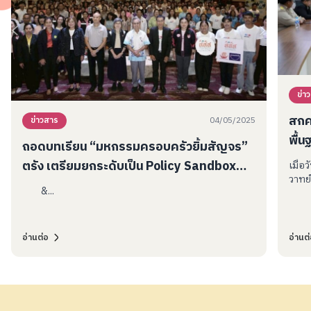
ข่า
สกศ
04/05/2025
ข่าวสาร
พื้น
ถอดบทเรียน “มหกรรมครอบครัวยิ้มสัญจร”
ตรัง เตรียมยกระดับเป็น Policy Sandbox
เมื่
วาทย์ 
เสริมนิเวศเด็ก
&...
อ่านต่อ
อ่านต