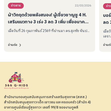
22/03/2026
ข่าวสาร
ข่า
ฝ่าวิกฤตด้วยพลังสมอง! ผู้เชี่ยวชาญชู 4 H.
บอร์
เสริมแนวทาง 3 เร่ง 3 ลด 3 เพิ่ม เพื่ออนาคต
ลด 3
เด็กปฐมวัย
สร้า
เมื่อวันที่ 26 กุมภาพันธ์ 2569 ที่ผ่านมา ดร.สุภชัย จันป...
เมื่อ
เอรา.
อ่านต่อ
อ่านต
สำนักงานกองทุนสนับสนุนการสร้างเสริมสุขภาพ (สสส.)
สำนักสนับสนุนสุขภาวะเด็ก เยาวชน และครอบครัว (สำนัก 4)
อาคารศูนย์เรียนรู้สุขภาวะ เลขที่ 99/8 ซอยงามดูพลี