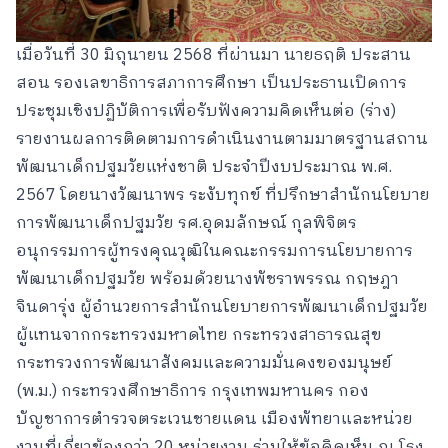
เมื่อวันที่ 30 มิถุนายน 2568 ที่ผ่านมา นายธฤติ ประสาน
สอน รองเลขาธิการสภาการศึกษา เป็นประธานเปิดการ
ประชุมเชิงปฏิบัติการเพื่อรับฟังความคิดเห็นต่อ (ร่าง)
รายงานผลการติดตามการดำเนินงานตามมาตรฐานสถาน
พัฒนาเด็กปฐมวัยแห่งชาติ ประจำปีงบประมาณ พ.ศ.
2567 โดยนางวัฒนาพร ระงับทุกข์ ที่ปรึกษาสำนักนโยบาย
การพัฒนาเด็กปฐมวัย รศ.อุดมลักษณ์ กุลพิจิตร
อนุกรรมการผู้ทรงคุณวุฒิในคณะกรรมการนโยบายการ
พัฒนาเด็กปฐมวัย พร้อมด้วยนางพัชราพรรณ กฤษฎา
จินดารุ่ง ผู้อำนวยการสำนักนโยบายการพัฒนาเด็กปฐมวัย
ผู้แทนจากกระทรวงมหาดไทย กระทรวงสาธารณสุข
กระทรวงการพัฒนาสังคมและความมั่นคงของมนุษย์
(พ.ม.) กระทรวงศึกษาธิการ กรุงเทพมหานคร กอง
บัญชาการตำรวจตระเวนชายแดน เมืองพัทยาและหน่วย
งานที่เกี่ยวข้องกว่า 20 หน่วยงาน ร่วมให้ข้อคิดเห็น ณ โรง