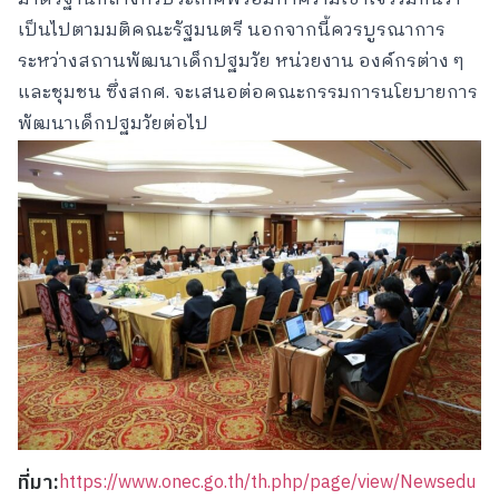
เป็นไปตามมติคณะรัฐมนตรี นอกจากนี้ควรบูรณาการ
ระหว่างสถานพัฒนาเด็กปฐมวัย หน่วยงาน องค์กรต่าง ๆ
และชุมชน ซึ่งสกศ. จะเสนอต่อคณะกรรมการนโยบายการ
พัฒนาเด็กปฐมวัยต่อไป
ที่มา:
https://www.onec.go.th/th.php/page/view/Newsedu