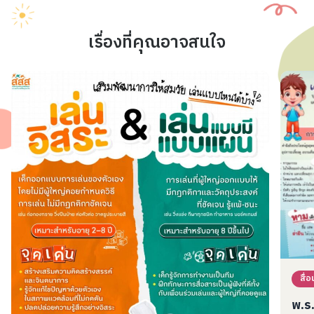
เรื่องที่คุณอาจสนใจ
สื่อน
พ.ร