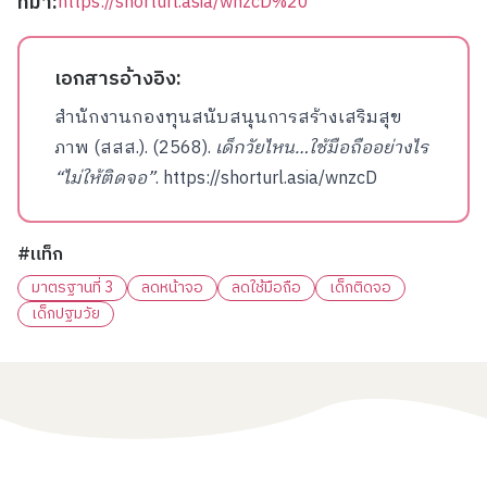
ที่มา:
https://shorturl.asia/wnzcD%20
เอกสารอ้างอิง:
สำนักงานกองทุนสนับสนุนการสร้างเสริมสุข
ภาพ (สสส.). (2568).
เด็กวัยไหน…ใช้มือถืออย่างไร
“ไม่ให้ติดจอ”
.
https://shorturl.asia/wnzcD
#แท็ก
มาตรฐานที่ 3
ลดหน้าจอ
ลดใช้มือถือ
เด็กติดจอ
เด็กปฐมวัย