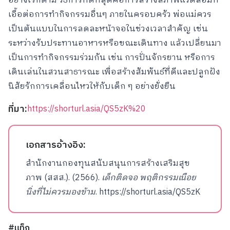
อย่างไรก็ตาม วิธีการที่ดีที่สุดคือการสร้างสภาพแวดล้อมที่
เอื้อต่อการทำกิจกรรมอื่นๆ ภายในครอบครัว พ่อแม่ควร
เป็นต้นแบบในการลดละหน้าจอในช่วงเวลาสำคัญ เช่น
ระหว่างรับประทานอาหารหรือขณะเดินทาง แล้วเปลี่ยนมา
เป็นการทำกิจกรรมร่วมกัน เช่น การปั่นจักรยาน หรือการ
เดินเล่นในสวนสาธารณะ เพื่อสร้างสัมพันธ์ที่ดีและปลูกฝัง
นิสัยรักการเคลื่อนไหวให้กับเด็ก ๆ อย่างยั่งยืน
ที่มา:
https://shorturl.asia/QS5zK%20
เอกสารอ้างอิง:
สำนักงานกองทุนสนับสนุนการสร้างเสริมสุข
ภาพ (สสส.). (2566).
เด็กติดจอ พฤติกรรมเนือย
นิ่งที่ไม่ควรมองข้าม
.
https://shorturl.asia/QS5zK
#แท็ก