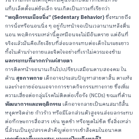
วัน เรามักเห็นเด็กยุคใหม่คุ้นชินกับสมาร์ทโฟนหรือ
แท็บเล็ตตั้งแต่ยังเล็ก จนเกิดเป็นภาวะที่เรียกว่า
“พฤติกรรมเนือยนิ่ง” (Sedentary Behavior)
ซึ่งหมายถึง
การนั่งหรือนอนนิ่ง ๆ อยู่กับหน้าจอเป็นเวลานานหลังตื่น
นอน พฤติกรรมเหล่านี้ดูเหมือนจะไม่มีอันตราย แต่อันที่
จริงแล้วมันคือภัยเงียบที่ส่งผลกระทบต่อเด็กในระยะยาว
ทั้งในด้านร่างกายและจิตใจอย่างที่เราไม่ควรมองข้าม
ผลกระทบที่มากกว่าแค่สายตา
การติดหน้าจอนานเกินไปเปรียบเสมือนดาบสองคม ใน
ด้าน
สุขภาพกาย
เด็กอาจประสบปัญหาสายตาสั้น ตาแห้ง
และร่างกายอ่อนแอจากการขาดกิจกรรมทางกาย ซึ่งเพิ่ม
ความเสี่ยงต่อกลุ่มโรคไม่ติดต่อเรื้อรัง (NCDs) ขณะที่ด้าน
พัฒนาการและพฤติกรรม
เด็กอาจกลายเป็นคนสมาธิสั้น
หงุดหงิดง่าย ก้าวร้าว หรือมีโลกส่วนตัวสูงจนส่งผลกระทบ
ต่อทักษะการสื่อสาร เช่น พูดช้า หรือพูดไม่ชัด ซึ่งสิ่งเหล่า
นี้ล้วนเป็นอุปสรรคสำคัญต่อการเข้าสังคมในอนาคต