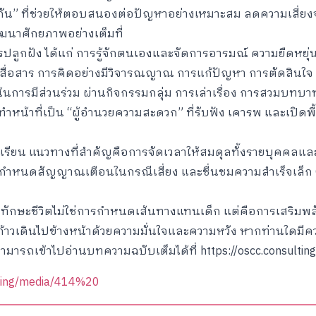
ุ้มกัน” ที่ช่วยให้ตอบสนองต่อปัญหาอย่างเหมาะสม ลดความเสี
นาศักยภาพอย่างเต็มที่
รปลูกฝัง ได้แก่ การรู้จักตนเองและจัดการอารมณ์ ความยืดหยุ่นใ
รสื่อสาร การคิดอย่างมีวิจารณญาณ การแก้ปัญหา การตัดสินใ
รเน้นการมีส่วนร่วม ผ่านกิจกรรมกลุ่ม การเล่าเรื่อง การสวมบท
น้าที่เป็น “ผู้อำนวยความสะดวก” ที่รับฟัง เคารพ และเปิดพื้นที
ียน แนวทางที่สำคัญคือการจัดเวลาให้สมดุลทั้งรายบุคคลและรา
 กำหนดสัญญาณเตือนในกรณีเสี่ยง และชื่นชมความสำเร็จเล็ก ๆ 
ักษะชีวิตไม่ใช่การกำหนดเส้นทางแทนเด็ก แต่คือการเสริมพลัง
ถก้าวเดินไปข้างหน้าด้วยความมั่นใจและความหวัง หากท่านใดมีค
 สามารถเข้าไปอ่านบทความฉบับเต็มได้ที่
https://oscc.consulti
lting/media/414%20