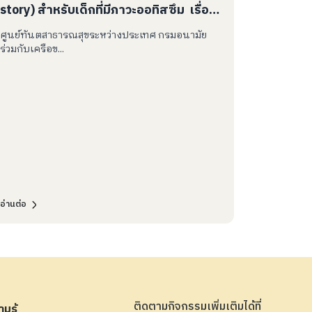
story) สำหรับเด็กที่มีภาวะออทิสซึม เรื่อง
“ฉันปวดอึ”
ศูนย์ทันตสาธารณสุขระหว่างประเทศ กรมอนามัย
ร่วมกับเครือข...
อ่านต่อ
ติดตามกิจกรรมเพิ่มเติมได้ที่
มรู้