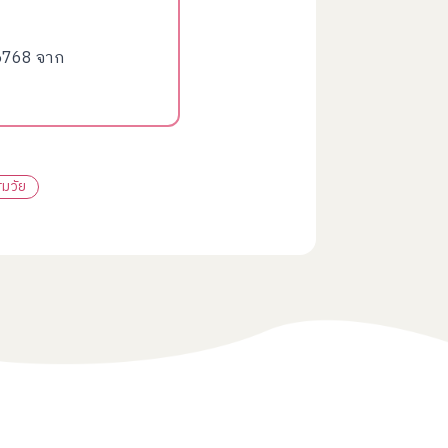
25768 จาก
ฐมวัย