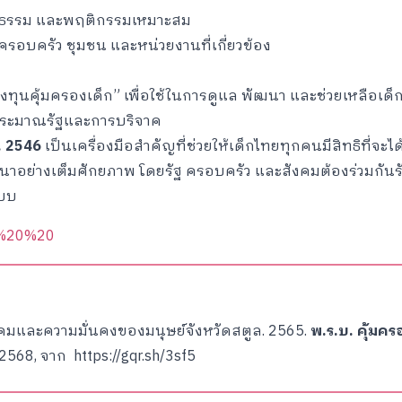
 คุณธรรม และพฤติกรรมเหมาะสม
ครอบครัว ชุมชน และหน่วยงานที่เกี่ยวข้อง
ทุนคุ้มครองเด็ก” เพื่อใช้ในการดูแล พัฒนา และช่วยเหลือเด
ระมาณรัฐและการบริจาค
.
2546
เป็นเครื่องมือสำคัญที่ช่วยให้เด็กไทยทุกคนมีสิทธิที่จะไ
าอย่างเต็มศักยภาพ โดยรัฐ ครอบครัว และสังคมต้องร่วมกั
แบบ
f5%20%20
มและความมั่นคงของมนุษย์จังหวัดสตูล. 2565.
พ.ร.บ. คุ้มคร
น 2568, จาก
https://gqr.sh/3sf5