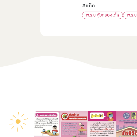
#แท็ก
พ.ร.บ.คุ้มครองเด็ก
พ.ร.บ