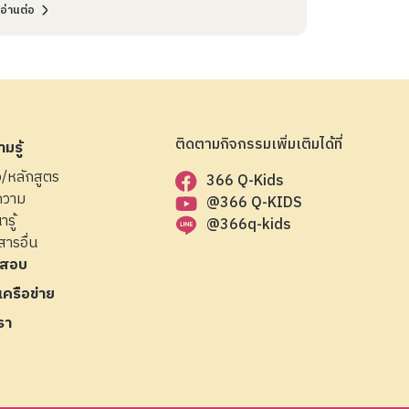
อ่านต่อ
ติดตามกิจกรรมเพิ่มเติมได้ที่
มรู้
ือ/หลักสูตร
366 Q-Kids
ความ
@366 Q-KIDS
ารู้
@366q-kids
สารอื่น
สอบ
มเครือข่าย
รา