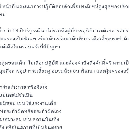
หน้าที่ และแนวทางปฏิบัติต่อเด็กเพื่อประโยชน์สูงสุดของเด็ก
รรม
่ำกว่า 18 ปีบริบูรณ์ แต่ไม่รวมถึงผู้ที่บรรลุนิติภาวะด้วยการส
ุ้มครองเป็นพิเศษ เช่น เด็กเร่ร่อน เด็กพิการ เด็กเสี่ยงกระทำผิด
แต่เด็กในครอบครัวที่มีปัญหา
สุดของเด็ก” ไม่เลือกปฏิบัติ และต้องคำนึงถึงศักดิ์ศรี ความเ
ถึงการอุปการะเลี้ยงดู อบรมสั่งสอน พัฒนา และคุ้มครองสว
ร้ายร่างกาย หรือจิตใจ
ม่โดยไม่จำเป็น
มิชอบ เช่น ใช้แรงงานเด็ก
วงให้กระทำผิดหรือกระทำผิดเอง
ม่เหมาะสม เช่น สถานบันเทิง
ลัง หรือในสภาพที่เป็นอันตราย