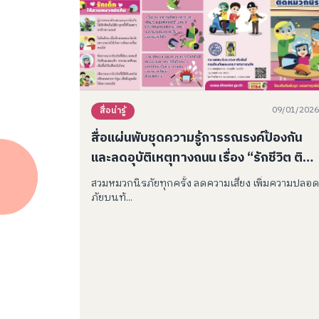
09/01/2026
สื่อน่ารู้
สื่อแผ่นพับชุดความรู้การรณรงค์ป้องกัน
และลดอุบัติเหตุทางถนน เรื่อง “รักชีวิต ติด
หมวกนิรภัย”
สวมหมวกนิรภัยทุกครั้ง ลดความเสี่ยง เพิ่มความปลอด
ภัยบนท้...