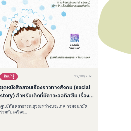
17/08/2025
สื่อน่ารู้
ชุดหนังสือสอนเรื่องราวทางสังคม (social
story) สำหรับเด็กที่มีภาวะออทิสซึม เรื่อง
“ฉันสระผม”
ศูนย์ทันตสาธารณสุขระหว่างประเทศ กรมอนามัย
ร่วมกับเครือข...