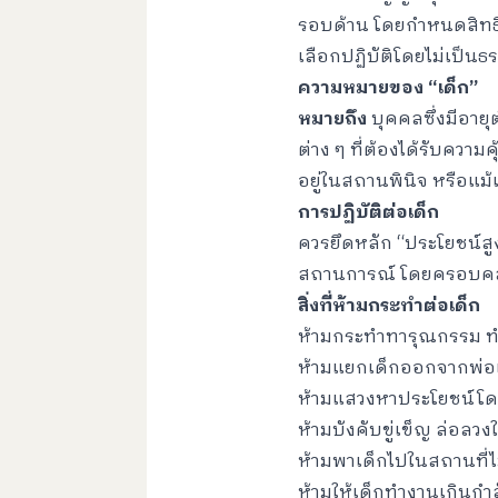
รอบด้าน โดยกำหนดสิทธิ 
เลือกปฏิบัติโดยไม่เป็นธ
ความหมายของ “เด็ก”
หมายถึง
บุคคลซึ่งมีอายุต
ต่าง ๆ ที่ต้องได้รับความค
อยู่ในสถานพินิจ หรือแม้
การปฏิบัติต่อเด็ก
ควรยึดหลัก “ประโยชน์สูง
สถานการณ์ โดยครอบคลุม
สิ่งที่ห้ามกระทำต่อเด็ก
ห้ามกระทำทารุณกรรม ทำ
ห้ามแยกเด็กออกจากพ่อแ
ห้ามแสวงหาประโยชน์โดย
ห้ามบังคับขู่เข็ญ ล่อล
ห้ามพาเด็กไปในสถานที่ไ
ห้ามให้เด็กทำงานเกินกำ