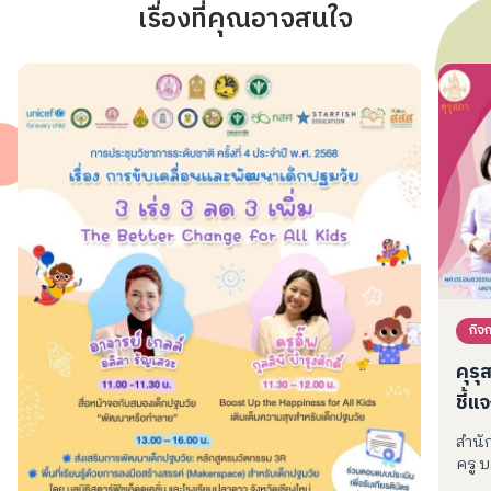
เรื่องที่คุณอาจสนใจ
กิจ
คุร
ชี้
Teac
สำนั
การ
ครู บ.