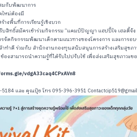
าะสมกับพัฒนาการ
ุคใหม่ต้องมี
างพื้นที่การเรียนรู้เชิงบวก
ได้รับสิทธิ์สมัครเข้าร่วมกิจกรรม “แคมป์ปัญญา แฮปปี้ใจ เฮลตี้จัง 
้ในการจัดกิจกรรมพัฒนาเด็กตามแนวทางของโครงการ และการอบรม
้าทำดี ร่วมกับ สำนักงานกองทุนสนับสนุนการสร้างเสริมสุขภาพ 
ยวข้องสามารถนำความรู้ที่ได้รับไปปรับใช้ เพื่อส่งเสริมสุขภาวะข
/forms.gle/vdgA33caq4CPxAVn8
5184 และ คุณปุ้ย โทร 095-396-3951 Contactcip519@gmai