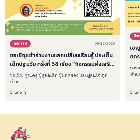
กิจ
09/12/2025
กิจกรรม
เชิ
ขอเชิญเข้าร่วมงานแลกเปลี่ยนเรียนรู้ ประเด็น
ยกร
เด็กปฐมวัย ครั้งที่ 58 เรื่อง “กิจกรรมส่งเสริม
โปร
การข
การเรียนรู้ทางสังคมและอารมณ์ (SEL)”
กว้
ศักยภ
ขอเชิญ คุณครู ผู้ดูแลเด็ก ผู้ปกครอง และผู้สนใจ ทุก
ท่าน ...
อ่านต่อ
อ่านต