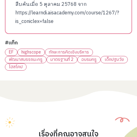
สืบค้นเมื่อ 5 ตุลาคม 25768 จาก
https://learndi.aisacademy.com/course/1267/?
is_coniclex=false
#แท็ก
EF
highscope
ทักษะการคิดเชิงบริหาร
พัฒนาสมรรถนะครู
มาตรฐานที่ 2
อบรมครู
เด็กปฐมวัย
ไฮสโคป
เรื่องที่คุณอาจสนใจ